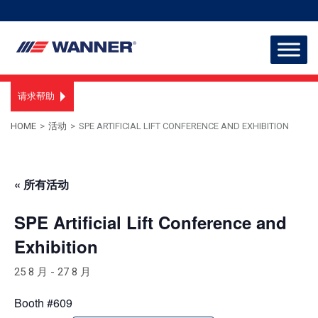
请求帮助
HOME
>
活动
>
SPE ARTIFICIAL LIFT CONFERENCE AND EXHIBITION
« 所有活动
SPE Artificial Lift Conference and
Exhibition
25 8 月
-
27 8 月
Booth #609