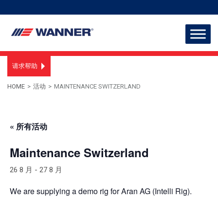
请求帮助
HOME
>
活动
>
MAINTENANCE SWITZERLAND
« 所有活动
Maintenance Switzerland
26 8 月
-
27 8 月
We are supplying a demo rig for Aran AG (Intelli Rig).