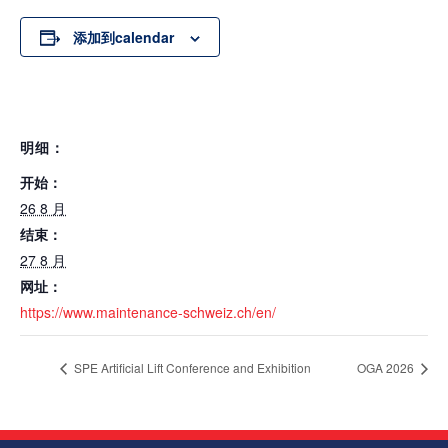
添加到calendar
明细：
开始：
26 8 月
结束：
27 8 月
网址：
https://www.maintenance-schweiz.ch/en/
SPE Artificial Lift Conference and Exhibition
OGA 2026