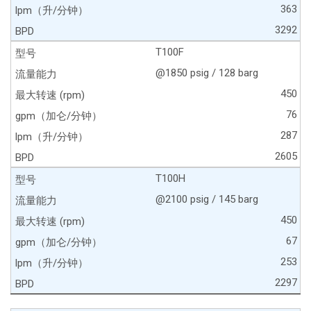
363
3292
T100F
@1850 psig / 128 barg
450
76
287
2605
T100H
@2100 psig / 145 barg
450
67
253
2297